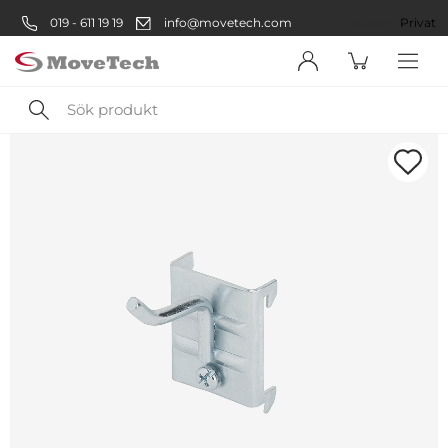
019 - 611 19 19
info@movetech.com
Företag
Privat
Sök
produkt
Välkommen! Välj hur du vill
handla:
Företag
Företag
Privatperson
Privat