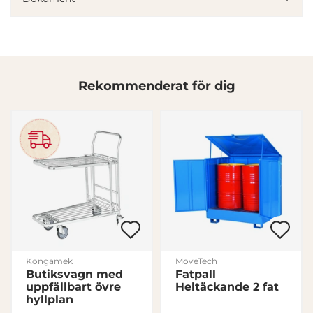
annons- och analysföretag som vi samarbetar med.
Dessa kan i sin tur kombinera informationen med annan
information som du har tillhandahållit eller som de har
samlat in när du har använt deras tjänster.
Rekommenderat för dig
Samtyckesval
Nödvändig
Inställningar
Statistik
Marknadsföring
Kongamek
MoveTech
Butiksvagn med
Fatpall
uppfällbart övre
Heltäckande 2 fat
Visa detaljer
hyllplan