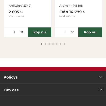
Tillåt alla
Artikelnr: 153421
Artikelnr: 145398
2 695 :-
Från
14 779 :-
exkl. moms
exkl. moms
Tillåt urval
Avvisa
st
st
Köp nu
Köp nu
Policys
Om oss