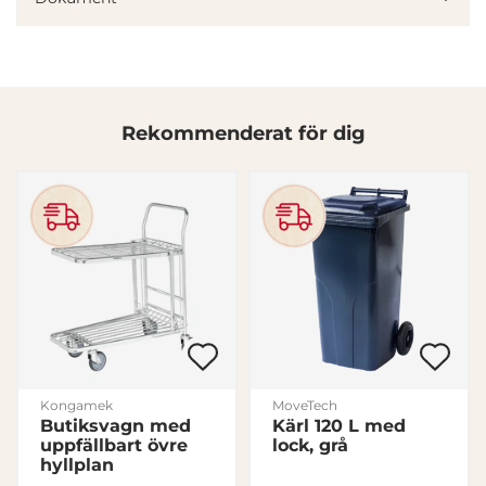
annons- och analysföretag som vi samarbetar med.
Dessa kan i sin tur kombinera informationen med annan
information som du har tillhandahållit eller som de har
samlat in när du har använt deras tjänster.
Rekommenderat för dig
Samtyckesval
Nödvändig
Inställningar
Statistik
Marknadsföring
Kongamek
MoveTech
Butiksvagn med
Kärl 120 L med
uppfällbart övre
lock, grå
Visa detaljer
hyllplan