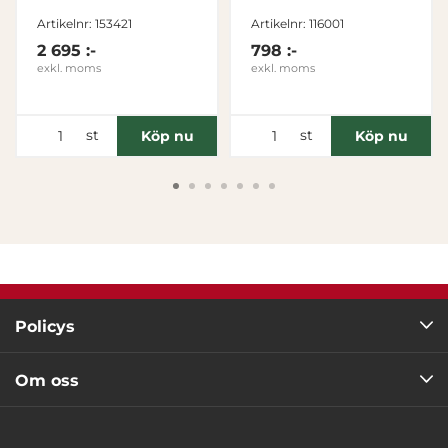
Tillåt alla
Artikelnr: 153421
Artikelnr: 116001
2 695 :-
798 :-
exkl. moms
exkl. moms
Tillåt urval
Avvisa
st
st
Köp nu
Köp nu
Policys
Om oss