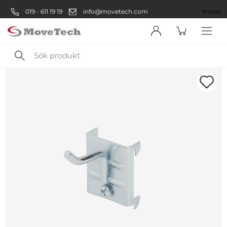
019 - 611 19 19
info@movetech.com
Företag
Privat
Sök
produkt
Välkommen! Välj hur du vill
handla:
Företag
Företag
Privatperson
Privat