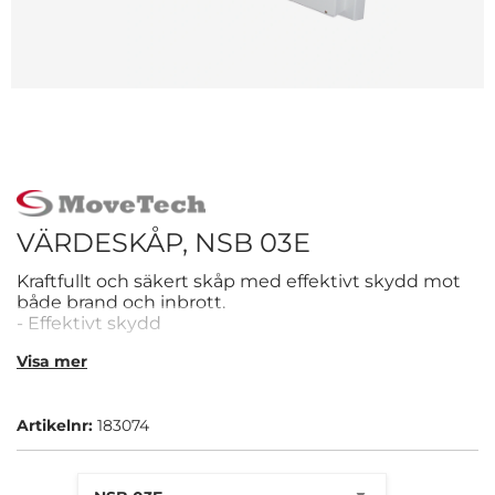
VÄRDESKÅP, NSB 03E
Kraftfullt och säkert skåp med effektivt skydd mot
både brand och inbrott.
- Effektivt skydd
- Bultas i golvet
Visa mer
- Elkodlås
Artikelnr:
183074