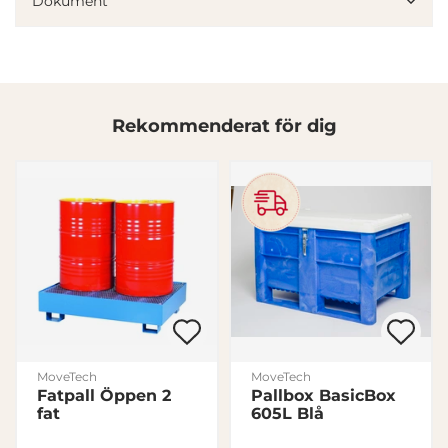
Dokument
annons- och analysföretag som vi samarbetar med.
Dessa kan i sin tur kombinera informationen med annan
information som du har tillhandahållit eller som de har
samlat in när du har använt deras tjänster.
Rekommenderat för dig
Samtyckesval
Nödvändig
Inställningar
Statistik
Marknadsföring
MoveTech
MoveTech
Fatpall Öppen 2
Pallbox BasicBox
Visa detaljer
fat
605L Blå