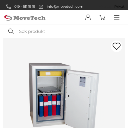
019 - 611 19 19
info@movetech.com
Företag
Privat
Sök
produkt
Välkommen! Välj hur du vill
handla:
Företag
Företag
Privatperson
Privat