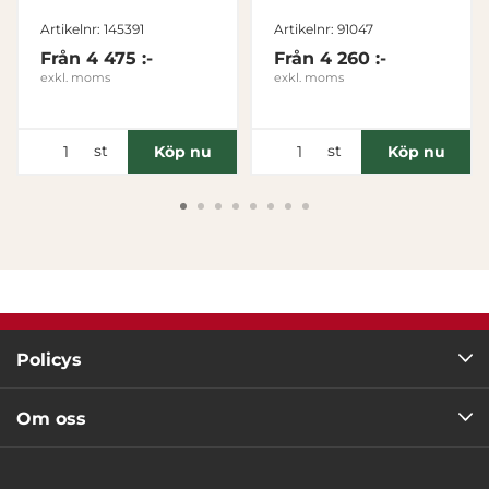
Tillåt alla
Artikelnr: 145391
Artikelnr: 91047
Från
4 475 :-
Från
4 260 :-
exkl. moms
exkl. moms
Tillåt urval
Avvisa
st
st
Köp nu
Köp nu
Policys
Om oss