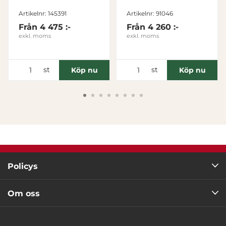
Tillåt alla
Artikelnr: 145391
Artikelnr: 91046
Från
4 475 :-
Från
4 260 :-
exkl. moms
exkl. moms
Tillåt urval
Avvisa
st
st
Köp nu
Köp nu
Policys
Om oss