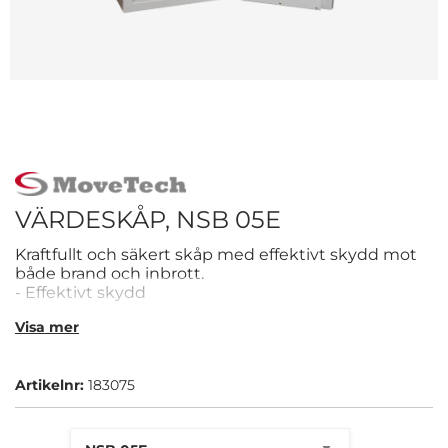
VÄRDESKÅP, NSB 05E
Kraftfullt och säkert skåp med effektivt skydd mot
både brand och inbrott.
- Effektivt skydd
- Bultas i golvet
Visa mer
- Elkodlås
Artikelnr:
183075