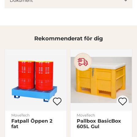
Dokument
annons- och analysföretag som vi samarbetar med.
Dessa kan i sin tur kombinera informationen med annan
information som du har tillhandahållit eller som de har
samlat in när du har använt deras tjänster.
Rekommenderat för dig
Samtyckesval
Nödvändig
Inställningar
Statistik
Marknadsföring
MoveTech
MoveTech
Fatpall Öppen 2
Pallbox BasicBox
Visa detaljer
fat
605L Gul