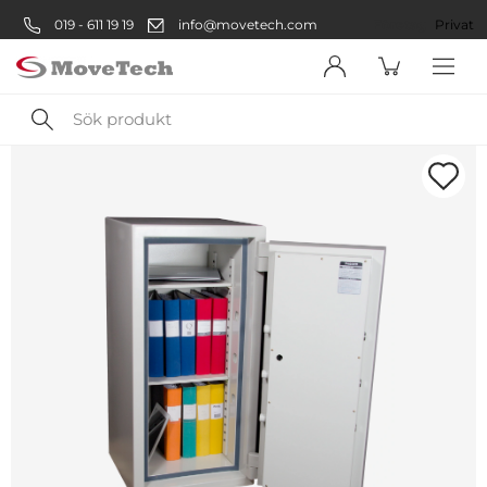
019 - 611 19 19
info@movetech.com
Företag
Privat
Sök
produkt
Välkommen! Välj hur du vill
handla:
Företag
Företag
Privatperson
Privat