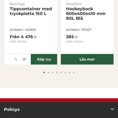
Visa detaljer
BasicTipp
MoveTech
Tippcontainer med
Hockeyback
tryckplatta 150 L
600x400x410 mm
Tillåt alla
80L Blå
Artikelnr: 145900
Artikelnr: 110027
Tillåt urval
Från
4 476 :-
285 :-
exkl. moms
exkl. moms
Avvisa
st
Köp nu
Läs mer
Policys