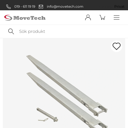
019 - 611 19 19
info@movetech.com
Företag
Privat
Sök
produkt
Välkommen! Välj hur du vill
handla:
Företag
Företag
Privatperson
Privat