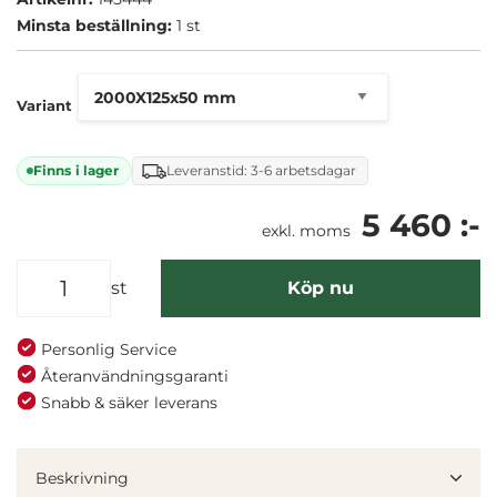
Minsta beställning:
1 st
Variant
Finns i lager
Leveranstid: 3-6 arbetsdagar
5 460 :-
exkl. moms
st
Köp nu
Personlig Service
Återanvändningsgaranti
Denna webbplats använder cookies
Snabb & säker leverans
Vi använder enhetsidentifierare för att anpassa innehållet
och annonserna till användarna, tillhandahålla funktioner
Beskrivning
för sociala medier och analysera vår trafik. Vi