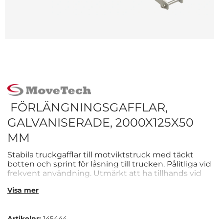
FÖRLÄNGNINGSGAFFLAR,
GALVANISERADE, 2000X125X50
MM
Stabila truckgafflar till motviktstruck med täckt
botten och sprint för låsning till trucken. Pålitliga vid
frekvent användning. Utmärkt att ha tillhands vid
större transporter.
Visa mer
Artikelnr:
145444