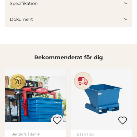
vidarebefordrar även sådana identifierare och annan
Specifikation
information från din enhet till de sociala medier och
annons- och analysföretag som vi samarbetar med.
Dokument
Dessa kan i sin tur kombinera informationen med annan
information som du har tillhandahållit eller som de har
samlat in när du har använt deras tjänster.
Samtyckesval
Nödvändig
Rekommenderat för dig
Inställningar
Statistik
Marknadsföring
Berglöfslådan®
BasicTipp
Visa detaljer