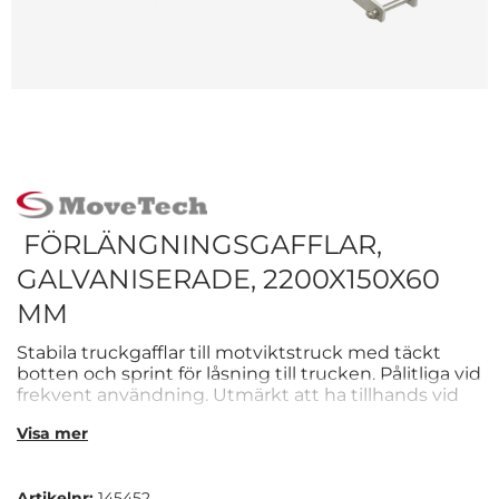
FÖRLÄNGNINGSGAFFLAR,
GALVANISERADE, 2200X150X60
MM
Stabila truckgafflar till motviktstruck med täckt
botten och sprint för låsning till trucken. Pålitliga vid
frekvent användning. Utmärkt att ha tillhands vid
större transporter.
Visa mer
Artikelnr:
145452