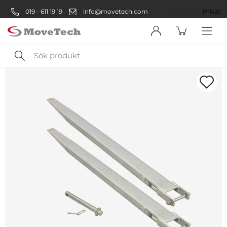
019 - 611 19 19
info@movetech.com
Företag
Privat
Sök
produkt
Välkommen! Välj hur du vill
handla:
Företag
Företag
Privatperson
Privat