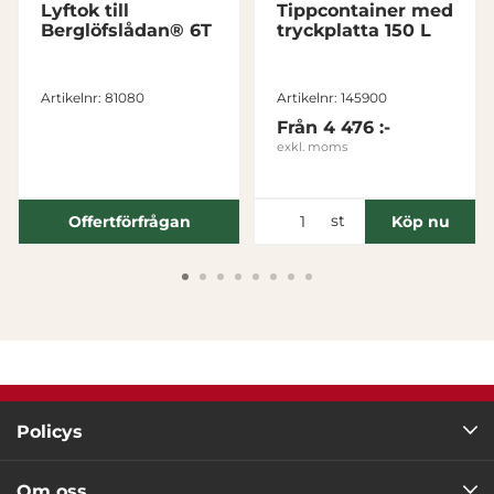
Lyftok till
Tippcontainer med
Berglöfslådan® 6T
tryckplatta 150 L
Tillåt alla
Artikelnr: 81080
Artikelnr: 145900
Tillåt urval
Från
4 476 :-
exkl. moms
Avvisa
st
Offertförfrågan
Köp nu
Policys
Om oss