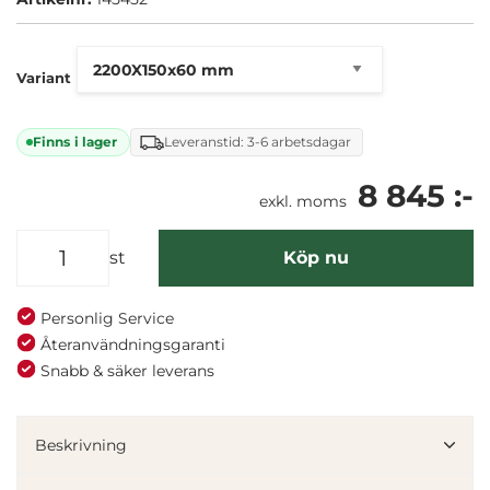
Variant
Finns i lager
Leveranstid: 3-6 arbetsdagar
8 845 :-
exkl. moms
st
Köp nu
Personlig Service
Återanvändningsgaranti
Snabb & säker leverans
Denna webbplats använder cookies
Vi använder enhetsidentifierare för att anpassa innehållet
och annonserna till användarna, tillhandahålla funktioner
Beskrivning
för sociala medier och analysera vår trafik. Vi