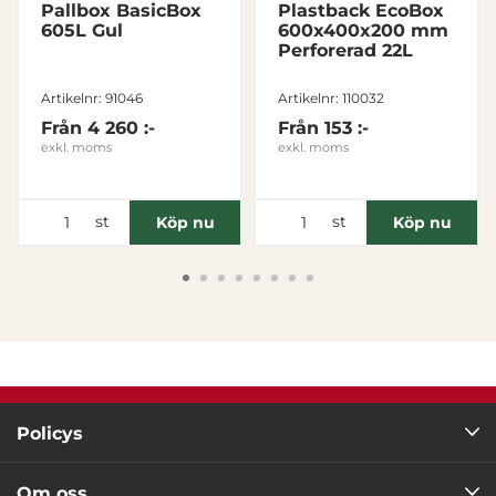
Pallbox BasicBox
Plastback EcoBox
605L Gul
600x400x200 mm
Perforerad 22L
Tillåt alla
Artikelnr: 91046
Artikelnr: 110032
Tillåt urval
Från
4 260 :-
Från
153 :-
exkl. moms
exkl. moms
Avvisa
st
st
Köp nu
Köp nu
Policys
Om oss