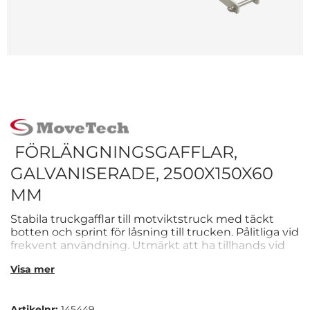
FÖRLÄNGNINGSGAFFLAR,
GALVANISERADE, 2500X150X60
MM
Stabila truckgafflar till motviktstruck med täckt
botten och sprint för låsning till trucken. Pålitliga vid
frekvent användning. Utmärkt att ha tillhands vid
större transporter.
Visa mer
Artikelnr:
145449