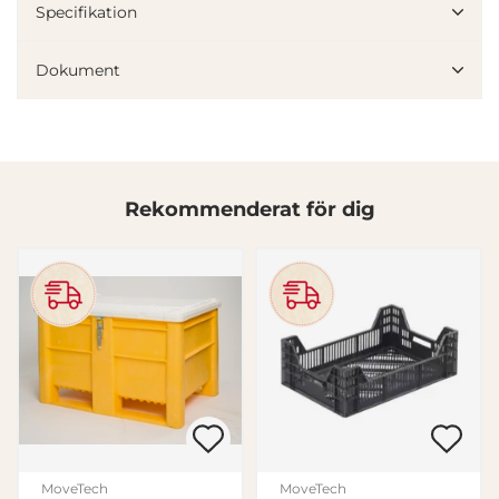
vidarebefordrar även sådana identifierare och annan
Specifikation
information från din enhet till de sociala medier och
annons- och analysföretag som vi samarbetar med.
Dokument
Dessa kan i sin tur kombinera informationen med annan
information som du har tillhandahållit eller som de har
samlat in när du har använt deras tjänster.
Samtyckesval
Nödvändig
Rekommenderat för dig
Inställningar
Statistik
Marknadsföring
MoveTech
MoveTech
Visa detaljer