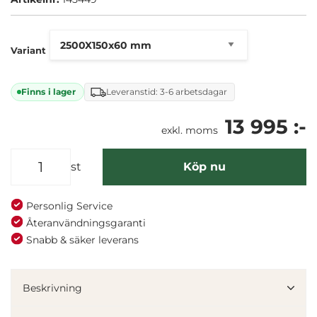
Variant
Finns i lager
Leveranstid: 3-6 arbetsdagar
13 995 :-
exkl. moms
st
Köp nu
Personlig Service
Återanvändningsgaranti
Snabb & säker leverans
Denna webbplats använder cookies
Vi använder enhetsidentifierare för att anpassa innehållet
och annonserna till användarna, tillhandahålla funktioner
Beskrivning
för sociala medier och analysera vår trafik. Vi