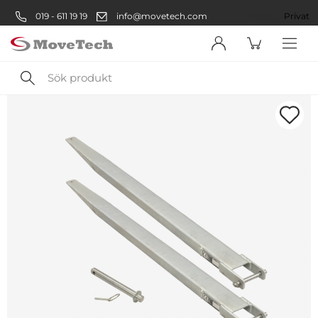
019 - 611 19 19
info@movetech.com
Företag
Privat
Sök
produkt
Välkommen! Välj hur du vill
handla:
Företag
Företag
Privatperson
Privat